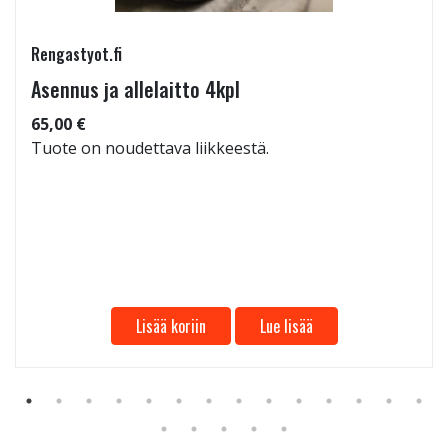
Rengastyot.fi
Asennus ja allelaitto 4kpl
65,00 €
Tuote on noudettava liikkeestä.
Lisää koriin
Lue lisää