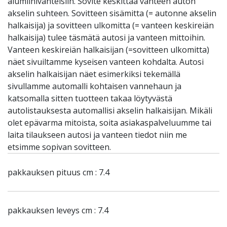
alumiinivanteisiin. Sovite keskittää vanteen auton
akselin suhteen. Sovitteen sisämitta (= autonne akselin
halkaisija) ja sovitteen ulkomitta (= vanteen keskireiän
halkaisija) tulee täsmätä autosi ja vanteen mittoihin.
Vanteen keskireiän halkaisijan (=sovitteen ulkomitta)
näet sivuiltamme kyseisen vanteen kohdalta. Autosi
akselin halkaisijan näet esimerkiksi tekemällä
sivullamme automalli kohtaisen vannehaun ja
katsomalla sitten tuotteen takaa löytyvästä
autolistauksesta automallisi akselin halkaisijan. Mikäli
olet epävarma mitoista, soita asiakaspalveluumme tai
laita tilaukseen autosi ja vanteen tiedot niin me
etsimme sopivan sovitteen.
pakkauksen pituus cm : 7.4
pakkauksen leveys cm : 7.4