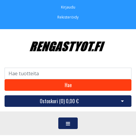
Kirjaudu
Rekisteröidy
Hae
Ostoskori (
0
)
0,00 €
Avaa os