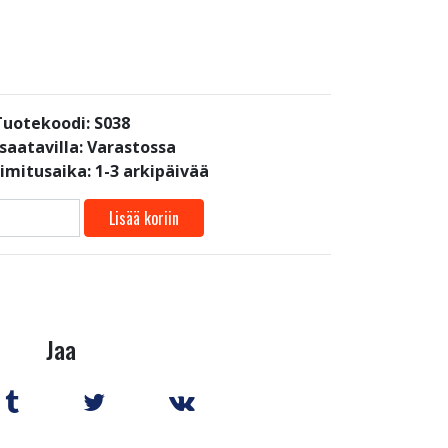
Tuotekoodi: S038
saatavilla:
Varastossa
oimitusaika: 1-3 arkipäivää
Lisää koriin
Jaa