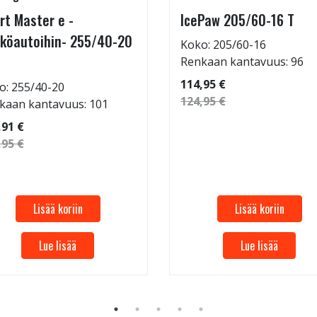
rt Master e -
IcePaw 205/60-16 T
köautoihin- 255/40-20
Koko: 205/60-16
Renkaan kantavuus: 96
114,95 €
o: 255/40-20
124,95 €
kaan kantavuus: 101
,91 €
,95 €
Lisää koriin
Lisää koriin
Lue lisää
Lue lisää