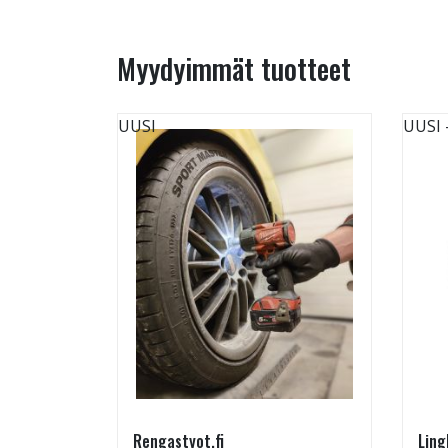
Myydyimmät tuotteet
UUSI
UUSI
Rengastyot.fi
Ling