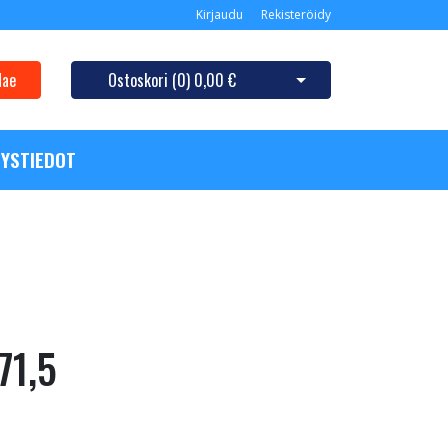
Kirjaudu
Rekisteröidy
Hae
Ostoskori (
0
)
0,00 €
Avaa ostoskori
YSTIEDOT
71,5