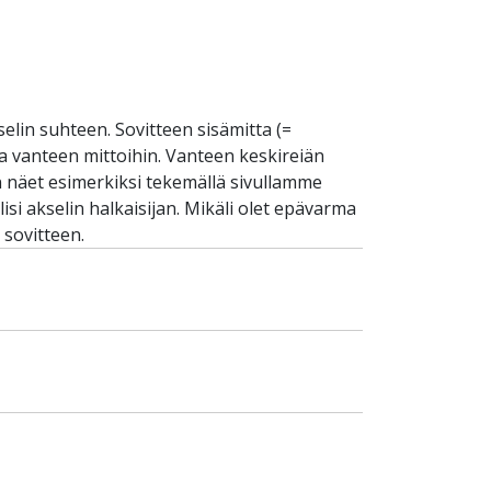
selin suhteen. Sovitteen sisämitta (=
 ja vanteen mittoihin. Vanteen keskireiän
an näet esimerkiksi tekemällä sivullamme
si akselin halkaisijan. Mikäli olet epävarma
 sovitteen.