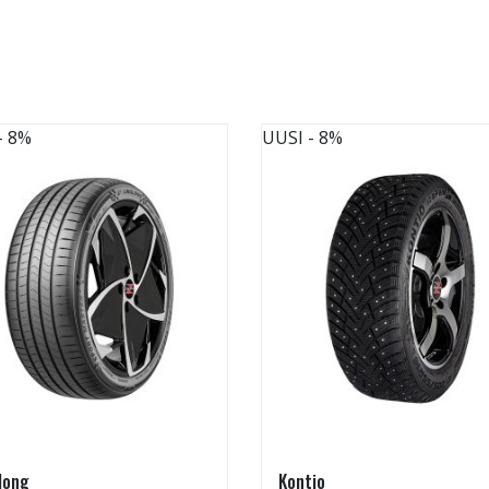
- 8%
UUSI
- 8%
long
Kontio