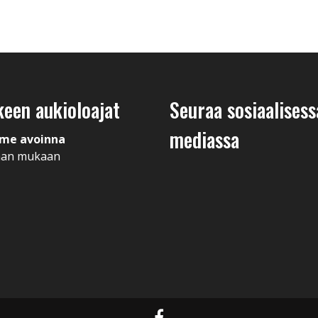
keen aukioloajat
Seuraa sosiaalisess
mediassa
me avoinna
man mukaan