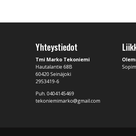
Yhteystiedot
Liik
Tmi Marko Tekoniemi
Olem
Hautalantie 68B
Sopi
60420 Seinäjoki
2953419-6
Puh. 0404145469
tekoniemimarko@gmail.com