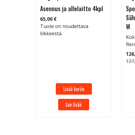
Asennus ja allelaitto 4kpl
Spo
65/30-
Säh
65,00 €
W
Tuote on noudettava
liikkeestä.
Kok
: 70dB
Ren
 94
126
137
Lisää koriin
Lue lisää