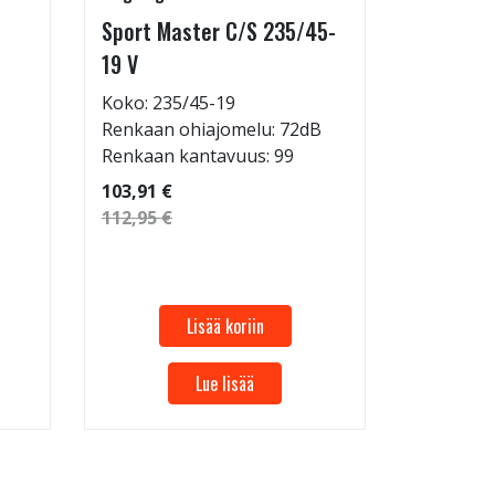
Sport Master C/S 235/45-
GreenMa
19 V
testimen
H
Koko: 235/45-19
Renkaan ohiajomelu: 72dB
Koko: 18
Renkaan kantavuus: 99
Renkaan 
Renkaan 
103,91 €
112,95 €
45,95 €
49,95 €
Lisää koriin
Lue lisää