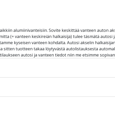
aikkiin alumiinivanteisiin. Sovite keskittää vanteen auton ak
omitta (= vanteen keskireiän halkaisija) tulee täsmätä autosi
iltamme kyseisen vanteen kohdalta. Autosi akselin halkaisij
sitten tuotteen takaa löytyvästä autolistauksesta automalli
 tilaukseen autosi ja vanteen tiedot niin me etsimme sopivan