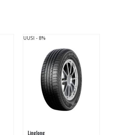
UUSI
- 8%
UUSI
- 8%
Linglong
Linglong