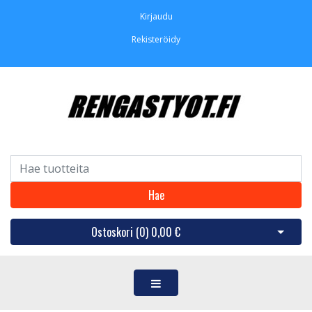
Kirjaudu
Rekisteröidy
Hae
Ostoskori (
0
)
0,00 €
Avaa os