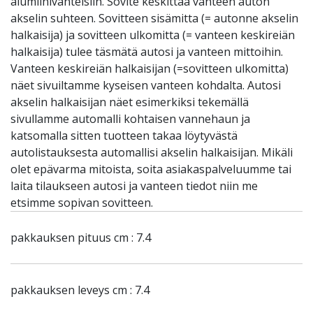
alumiinivanteisiin. Sovite keskittää vanteen auton
akselin suhteen. Sovitteen sisämitta (= autonne akselin
halkaisija) ja sovitteen ulkomitta (= vanteen keskireiän
halkaisija) tulee täsmätä autosi ja vanteen mittoihin.
Vanteen keskireiän halkaisijan (=sovitteen ulkomitta)
näet sivuiltamme kyseisen vanteen kohdalta. Autosi
akselin halkaisijan näet esimerkiksi tekemällä
sivullamme automalli kohtaisen vannehaun ja
katsomalla sitten tuotteen takaa löytyvästä
autolistauksesta automallisi akselin halkaisijan. Mikäli
olet epävarma mitoista, soita asiakaspalveluumme tai
laita tilaukseen autosi ja vanteen tiedot niin me
etsimme sopivan sovitteen.
pakkauksen pituus cm : 7.4
pakkauksen leveys cm : 7.4