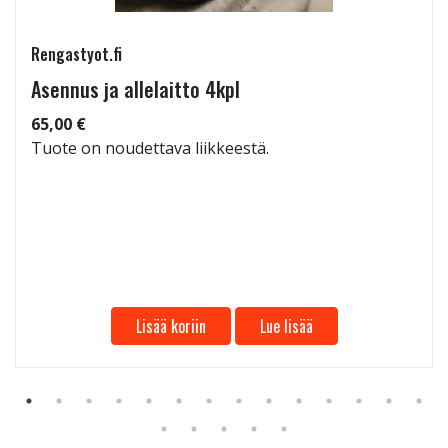
Rengastyot.fi
Asennus ja allelaitto 4kpl
65,00 €
Tuote on noudettava liikkeestä.
Lisää koriin
Lue lisää