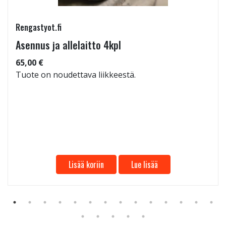
Rengastyot.fi
Asennus ja allelaitto 4kpl
65,00 €
Tuote on noudettava liikkeestä.
Lisää koriin
Lue lisää