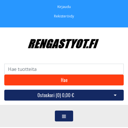
Kirjaudu
Rekisteröidy
Hae
Ostoskori (
0
)
0,00 €
Avaa os