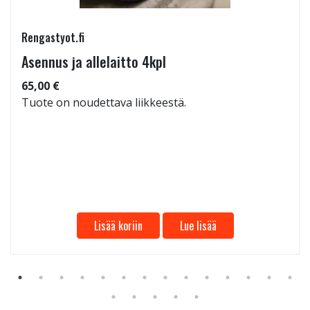
Rengastyot.fi
Asennus ja allelaitto 4kpl
65,00 €
Tuote on noudettava liikkeestä.
Lisää koriin
Lue lisää