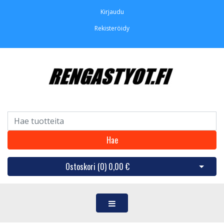
Kirjaudu
Rekisteröidy
Hae
Ostoskori (
0
)
0,00 €
Avaa os