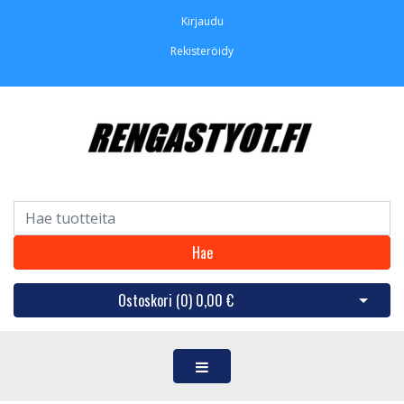
Kirjaudu
Rekisteröidy
Hae
Ostoskori (
0
)
0,00 €
Avaa os