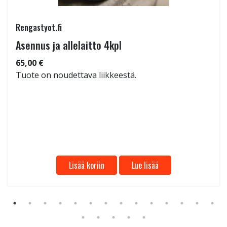
Rengastyot.fi
Asennus ja allelaitto 4kpl
65,00 €
Tuote on noudettava liikkeestä.
Lisää koriin
Lue lisää