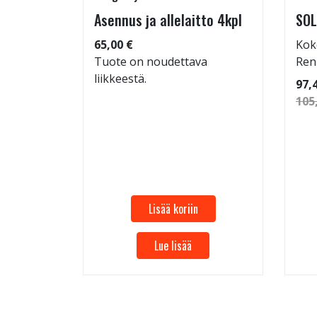
rip
Asennus ja allelaitto 4kpl
SOL
65,00 €
Kok
Tuote on noudettava
Ren
liikkeestä.
 86
97,
105
Lisää koriin
Lue lisää