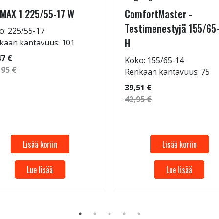
MAX 1 225/55-17 W
ComfortMaster -
Testimenestyjä 155/65
o: 225/55-17
H
kaan kantavuus: 101
47 €
Koko: 155/65-14
,95 €
Renkaan kantavuus: 75
39,51 €
42,95 €
Lisää koriin
Lisää koriin
Lue lisää
Lue lisää