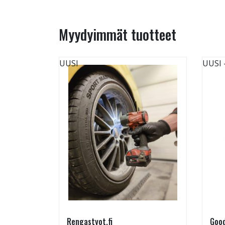
Myydyimmät tuotteet
UUSI
UUSI
Rengastyot.fi
Good