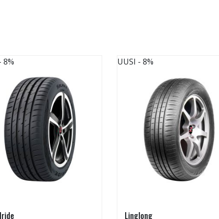
- 8%
UUSI
- 8%
ride
Linglong