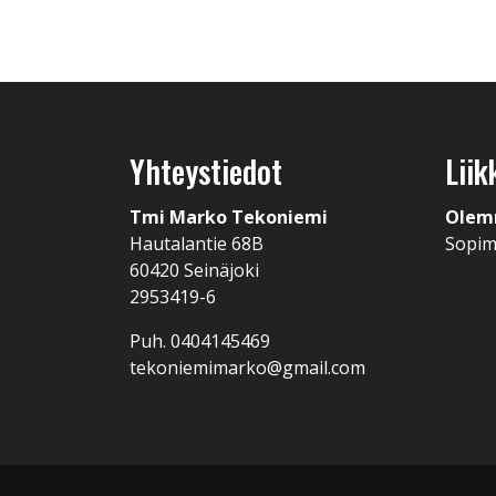
Yhteystiedot
Liik
Tmi Marko Tekoniemi
Olem
Hautalantie 68B
Sopi
60420 Seinäjoki
2953419-6
Puh. 0404145469
tekoniemimarko@gmail.com