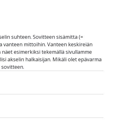
selin suhteen. Sovitteen sisämitta (=
 ja vanteen mittoihin. Vanteen keskireiän
an näet esimerkiksi tekemällä sivullamme
si akselin halkaisijan. Mikäli olet epävarma
 sovitteen.