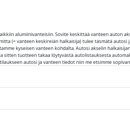
aikkiin alumiinivanteisiin. Sovite keskittää vanteen auton ak
omitta (= vanteen keskireiän halkaisija) tulee täsmätä autosi
iltamme kyseisen vanteen kohdalta. Autosi akselin halkaisij
sitten tuotteen takaa löytyvästä autolistauksesta automalli
 tilaukseen autosi ja vanteen tiedot niin me etsimme sopivan