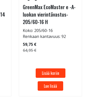
GreenMax EcoMaster e -A-
Technic 
-14
luokan vierintävastus-
255/35-
205/60-16 H
Koko: 25
Renkaan 
Koko: 205/60-16
Renkaan kantavuus: 92
69,95 €
59,75 €
64,95 €
Lisää koriin
Lue lisää