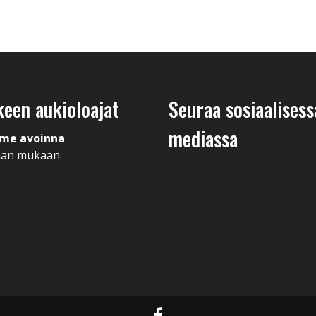
keen aukioloajat
Seuraa sosiaalisess
mediassa
me avoinna
man mukaan