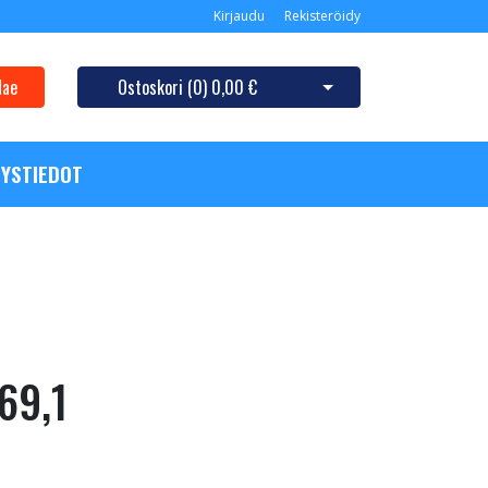
Kirjaudu
Rekisteröidy
Hae
Ostoskori (
0
)
0,00 €
Avaa ostoskori
YSTIEDOT
 69,1