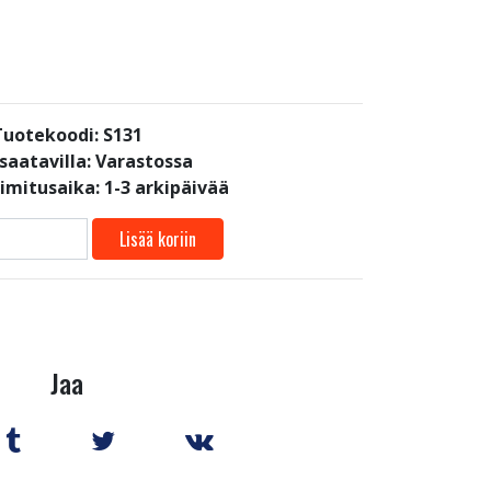
Tuotekoodi: S131
saatavilla:
Varastossa
oimitusaika: 1-3 arkipäivää
Lisää koriin
Jaa