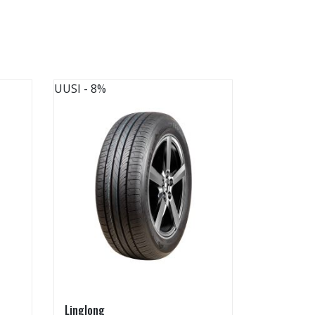
UUSI
- 8%
UUSI
Linglong
Radburg