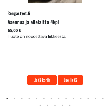
Rengastyot.fi
Asennus ja allelaitto 4kpl
65,00 €
Tuote on noudettava liikkeestä.
Lisää koriin
Lue lisää