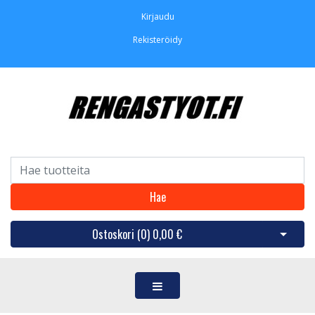
Kirjaudu
Rekisteröidy
Hae
Ostoskori (
0
)
0,00 €
Avaa os