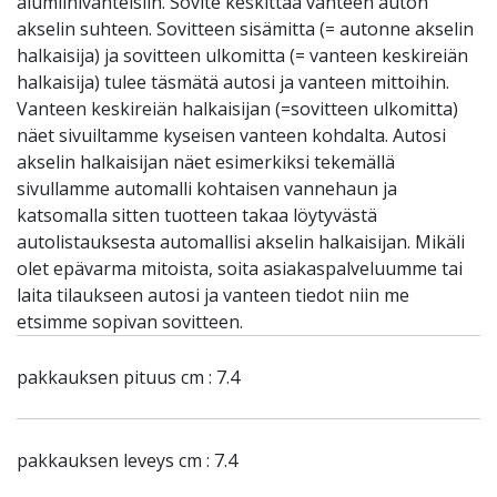
alumiinivanteisiin. Sovite keskittää vanteen auton
akselin suhteen. Sovitteen sisämitta (= autonne akselin
halkaisija) ja sovitteen ulkomitta (= vanteen keskireiän
halkaisija) tulee täsmätä autosi ja vanteen mittoihin.
Vanteen keskireiän halkaisijan (=sovitteen ulkomitta)
näet sivuiltamme kyseisen vanteen kohdalta. Autosi
akselin halkaisijan näet esimerkiksi tekemällä
sivullamme automalli kohtaisen vannehaun ja
katsomalla sitten tuotteen takaa löytyvästä
autolistauksesta automallisi akselin halkaisijan. Mikäli
olet epävarma mitoista, soita asiakaspalveluumme tai
laita tilaukseen autosi ja vanteen tiedot niin me
etsimme sopivan sovitteen.
pakkauksen pituus cm : 7.4
pakkauksen leveys cm : 7.4