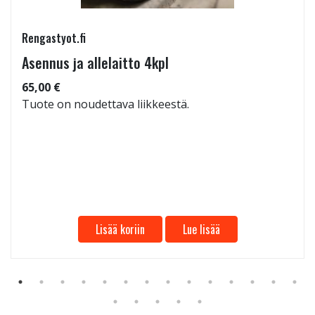
Rengastyot.fi
Asennus ja allelaitto 4kpl
65,00 €
Tuote on noudettava liikkeestä.
Lisää koriin
Lue lisää