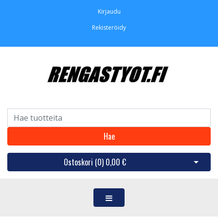
Kirjaudu
Rekisteröidy
Hae
Ostoskori (
0
)
0,00 €
Avaa os