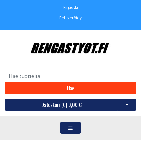
Kirjaudu
Rekisteröidy
Hae
Ostoskori (
0
)
0,00 €
Avaa os