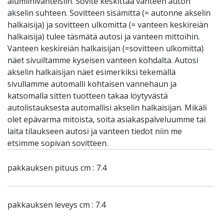
alumiinivanteisiin. Sovite keskittää vanteen auton
akselin suhteen. Sovitteen sisämitta (= autonne akselin
halkaisija) ja sovitteen ulkomitta (= vanteen keskireiän
halkaisija) tulee täsmätä autosi ja vanteen mittoihin.
Vanteen keskireiän halkaisijan (=sovitteen ulkomitta)
näet sivuiltamme kyseisen vanteen kohdalta. Autosi
akselin halkaisijan näet esimerkiksi tekemällä
sivullamme automalli kohtaisen vannehaun ja
katsomalla sitten tuotteen takaa löytyvästä
autolistauksesta automallisi akselin halkaisijan. Mikäli
olet epävarma mitoista, soita asiakaspalveluumme tai
laita tilaukseen autosi ja vanteen tiedot niin me
etsimme sopivan sovitteen.
pakkauksen pituus cm : 7.4
pakkauksen leveys cm : 7.4