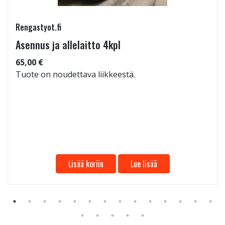
Rengastyot.fi
Asennus ja allelaitto 4kpl
65,00 €
Tuote on noudettava liikkeestä.
Lisää koriin
Lue lisää