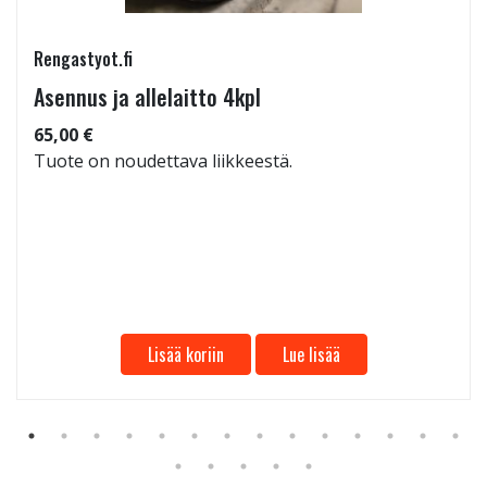
Rengastyot.fi
Asennus ja allelaitto 4kpl
65,00 €
Tuote on noudettava liikkeestä.
Lisää koriin
Lue lisää