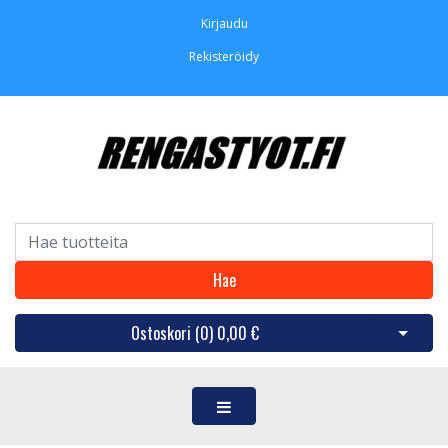
Kirjaudu
Rekisteröidy
Hae
Ostoskori (
0
)
0,00 €
Avaa os