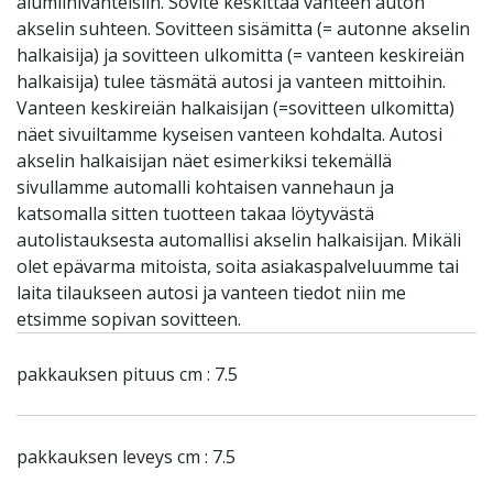
alumiinivanteisiin. Sovite keskittää vanteen auton
akselin suhteen. Sovitteen sisämitta (= autonne akselin
halkaisija) ja sovitteen ulkomitta (= vanteen keskireiän
halkaisija) tulee täsmätä autosi ja vanteen mittoihin.
Vanteen keskireiän halkaisijan (=sovitteen ulkomitta)
näet sivuiltamme kyseisen vanteen kohdalta. Autosi
akselin halkaisijan näet esimerkiksi tekemällä
sivullamme automalli kohtaisen vannehaun ja
katsomalla sitten tuotteen takaa löytyvästä
autolistauksesta automallisi akselin halkaisijan. Mikäli
olet epävarma mitoista, soita asiakaspalveluumme tai
laita tilaukseen autosi ja vanteen tiedot niin me
etsimme sopivan sovitteen.
pakkauksen pituus cm : 7.5
pakkauksen leveys cm : 7.5