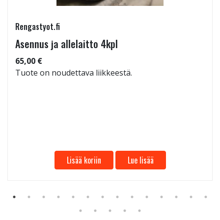
Rengastyot.fi
Asennus ja allelaitto 4kpl
65,00 €
Tuote on noudettava liikkeestä.
Lisää koriin
Lue lisää