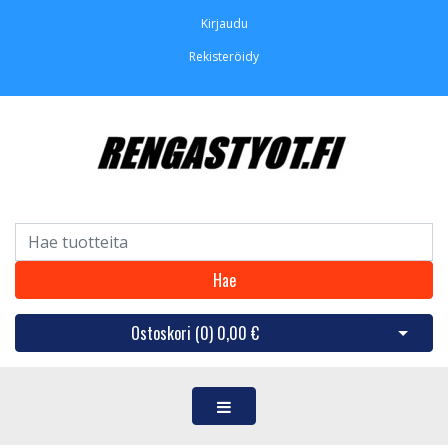
Kirjaudu
Rekisteröidy
Hae
Ostoskori (
0
)
0,00 €
Avaa os