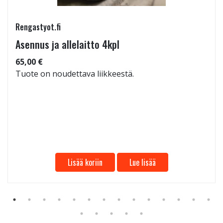
Rengastyot.fi
Asennus ja allelaitto 4kpl
65,00 €
Tuote on noudettava liikkeestä.
Lisää koriin
Lue lisää