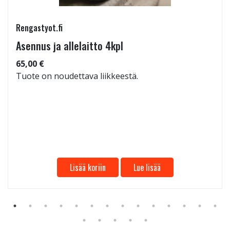
Rengastyot.fi
Asennus ja allelaitto 4kpl
65,00 €
Tuote on noudettava liikkeestä.
Lisää koriin
Lue lisää