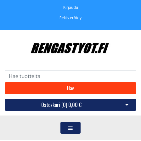
Kirjaudu
Rekisteröidy
Hae
Ostoskori (
0
)
0,00 €
Avaa os