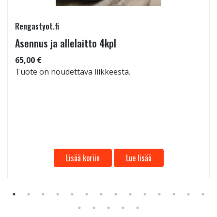
Rengastyot.fi
Asennus ja allelaitto 4kpl
65,00 €
Tuote on noudettava liikkeestä.
Lisää koriin
Lue lisää