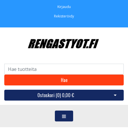
Kirjaudu
Rekisteröidy
Hae
Ostoskori (
0
)
0,00 €
Avaa os