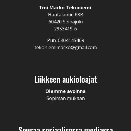
Tmi Marko Tekoniemi
Hautalantie 68B
60420 Seinäjoki
2953419-6
Puh. 0404145469
tekoniemimarko@gmail.com
Liikkeen aukioloajat
Olemme avoinna
Sopiman mukaan
Seuraa sosiaalisessa mediassa