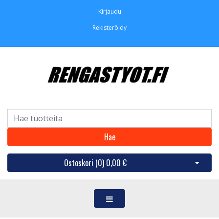
Kirjaudu
Rekisteröidy
Hae
Ostoskori (
0
)
0,00 €
Avaa os