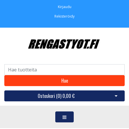
Kirjaudu
Rekisteröidy
Hae
Ostoskori (
0
)
0,00 €
Avaa os