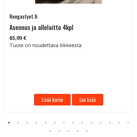
Rengastyot.fi
Asennus ja allelaitto 4kpl
65,00 €
Tuote on noudettava liikkeestä.
Lisää koriin
Lue lisää