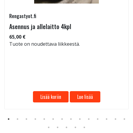
Rengastyot.fi
Asennus ja allelaitto 4kpl
65,00 €
Tuote on noudettava liikkeestä.
Lisää koriin
Lue lisää