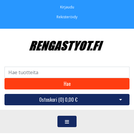
Kirjaudu
Rekisteröidy
Hae
Ostoskori (
0
)
0,00 €
Avaa os