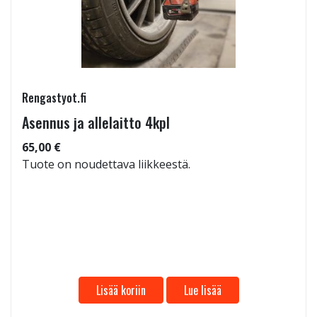
Rengastyot.fi
Asennus ja allelaitto 4kpl
65,00 €
Tuote on noudettava liikkeestä.
Lisää koriin
Lue lisää