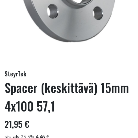
SteyrTek
Spacer (keskittävä) 15mm
4x100 57,1
21,95 €
sis. alv 25,5% 4,46 €