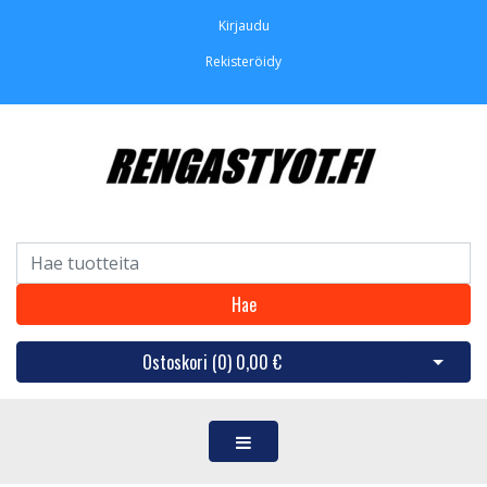
Kirjaudu
Rekisteröidy
Hae
Ostoskori (
0
)
0,00 €
Avaa os