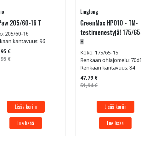
io
Linglong
Paw 205/60-16 T
GreenMax HP010 - TM-
testimenestyjä! 175/65
o: 205/60-16
H
kaan kantavuus: 96
,95 €
Koko: 175/65-15
,95 €
Renkaan ohiajomelu: 70d
Renkaan kantavuus: 84
47,79 €
51,94 €
Lisää koriin
Lisää koriin
Lue lisää
Lue lisää