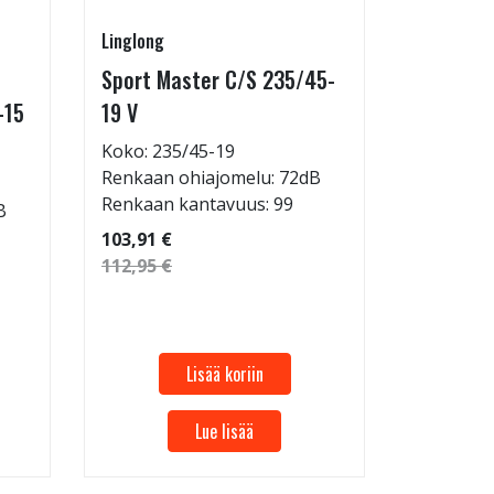
Linglong
Linglong
Sport Master C/S 235/45-
GreenMa
-15
19 V
testimen
H
Koko: 235/45-19
Renkaan ohiajomelu: 72dB
Koko: 20
Renkaan kantavuus: 99
B
Renkaan 
Renkaan 
103,91 €
112,95 €
53,32 €
57,96 €
Lisää koriin
Lue lisää