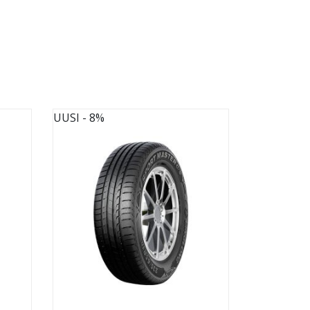
UUSI
- 8%
UUSI
- 8%