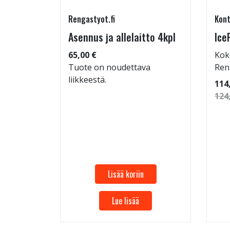
Rengastyot.fi
Kont
95/60-
Asennus ja allelaitto 4kpl
Ice
65,00 €
Kok
Tuote on noudettava
Ren
liikkeestä.
 92
114
124
Lisää koriin
Lue lisää