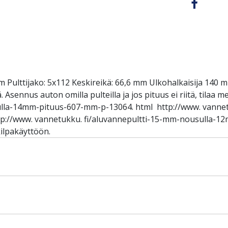
 Pulttijako: 5x112 Keskireikä: 66,6 mm Ulkohalkaisija 140 m
Asennus auton omilla pulteilla ja jos pituus ei riitä, tilaa m
lla-14mm-pituus-607-mm-p-13064. html http://www. vannet
://www. vannetukku. fi/aluvannepultti-15-mm-nousulla-1
ilpakäyttöön.