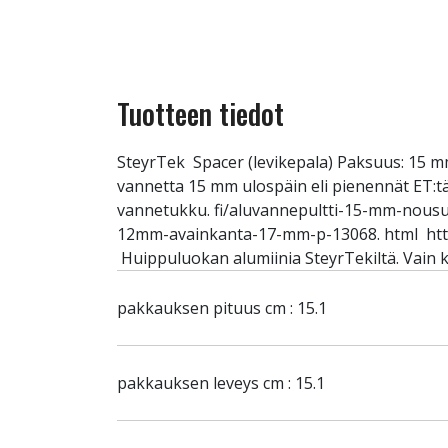
Tuotteen tiedot
SteyrTek Spacer (levikepala) Paksuus: 15 mm
vannetta 15 mm ulospäin eli pienennät ET:tä. 
vannetukku. fi/aluvannepultti-15-mm-nousu
12mm-avainkanta-17-mm-p-13068. html http
Huippuluokan alumiinia SteyrTekiltä. Vain k
pakkauksen pituus cm : 15.1
pakkauksen leveys cm : 15.1