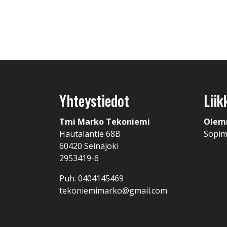
Yhteystiedot
Liik
Tmi Marko Tekoniemi
Olem
Hautalantie 68B
Sopi
60420 Seinäjoki
2953419-6
Puh. 0404145469
tekoniemimarko@gmail.com