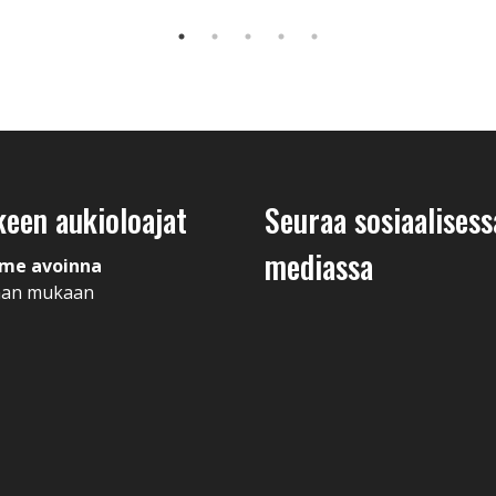
keen aukioloajat
Seuraa sosiaalisess
mediassa
me avoinna
man mukaan