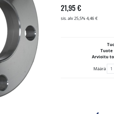
21,95 €
sis. alv 25,5% 4,46 €
Tuo
Tuote 
Arvioitu t
Määrä