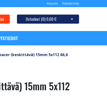
Kirjaudu
Rekisteröidy
Hae
Ostoskori (
0
)
0,00 €
Avaa ostoskori
YSTIEDOT
pacer (keskittävä) 15mm 5x112 66,6
ittävä) 15mm 5x112