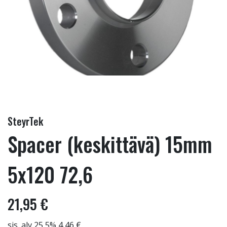
SteyrTek
Spacer (keskittävä) 15mm
5x120 72,6
21,95 €
sis. alv 25,5% 4,46 €