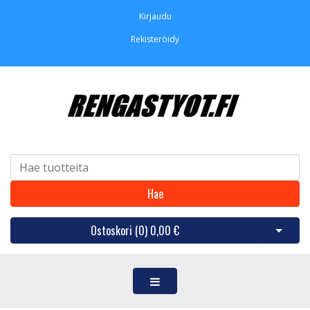
Kirjaudu
Rekisteröidy
Hae
Ostoskori (
0
)
0,00 €
Avaa os