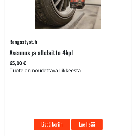
Rengastyot.fi
Asennus ja allelaitto 4kpl
65,00 €
Tuote on noudettava liikkeestä.
Lisää koriin
Lue lisää