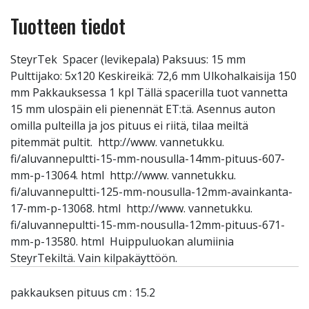
Tuotteen tiedot
SteyrTek Spacer (levikepala) Paksuus: 15 mm
Pulttijako: 5x120 Keskireikä: 72,6 mm Ulkohalkaisija 150
mm Pakkauksessa 1 kpl Tällä spacerilla tuot vannetta
15 mm ulospäin eli pienennät ET:tä. Asennus auton
omilla pulteilla ja jos pituus ei riitä, tilaa meiltä
pitemmät pultit. http://www. vannetukku.
fi/aluvannepultti-15-mm-nousulla-14mm-pituus-607-
mm-p-13064. html http://www. vannetukku.
fi/aluvannepultti-125-mm-nousulla-12mm-avainkanta-
17-mm-p-13068. html http://www. vannetukku.
fi/aluvannepultti-15-mm-nousulla-12mm-pituus-671-
mm-p-13580. html Huippuluokan alumiinia
SteyrTekiltä. Vain kilpakäyttöön.
pakkauksen pituus cm : 15.2