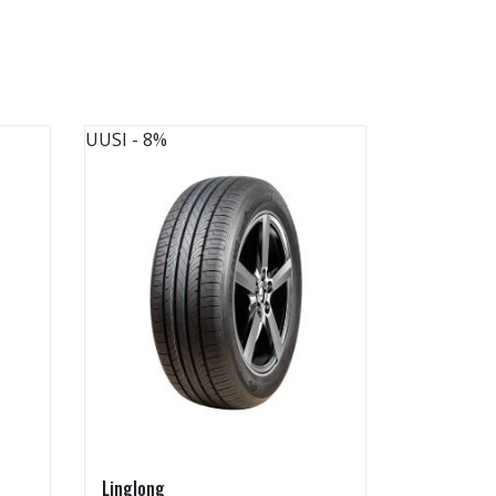
UUSI
- 8%
UUSI
- 8%
Linglong
Kontio