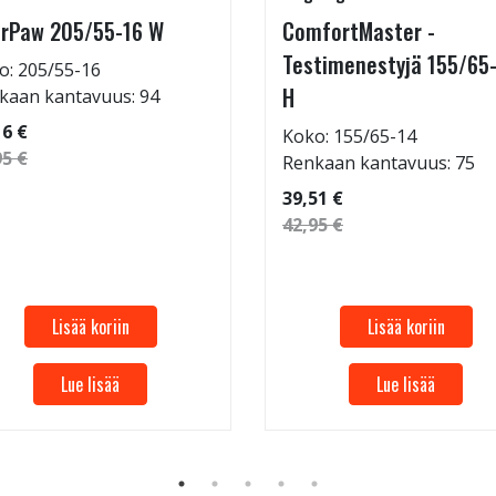
rPaw 205/55-16 W
ComfortMaster -
Testimenestyjä 155/65
o: 205/55-16
H
kaan kantavuus: 94
16 €
Koko: 155/65-14
95 €
Renkaan kantavuus: 75
39,51 €
42,95 €
Lisää koriin
Lisää koriin
Lue lisää
Lue lisää