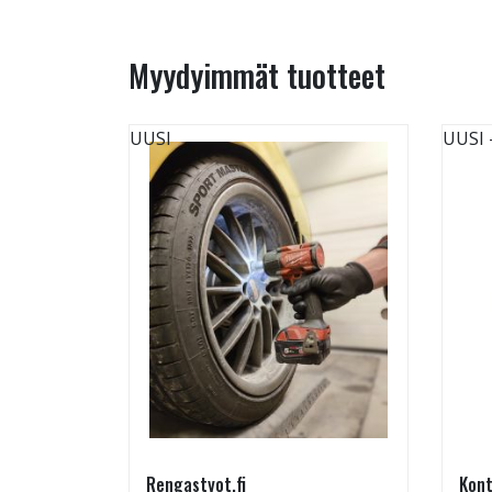
Myydyimmät tuotteet
UUSI
UUSI
Rengastyot.fi
Kont