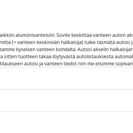
aikkiin alumiinivanteisiin. Sovite keskittää vanteen auton ak
omitta (= vanteen keskireiän halkaisija) tulee täsmätä autosi
iltamme kyseisen vanteen kohdalta. Autosi akselin halkaisij
sitten tuotteen takaa löytyvästä autolistauksesta automalli
 tilaukseen autosi ja vanteen tiedot niin me etsimme sopivan