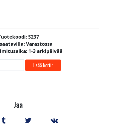
Tuotekoodi: S237
saatavilla:
Varastossa
oimitusaika: 1-3 arkipäivää
Lisää koriin
Jaa