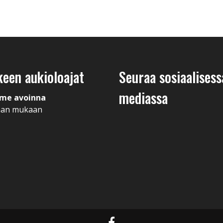
keen aukioloajat
Seuraa sosiaalisess
mediassa
me avoinna
man mukaan