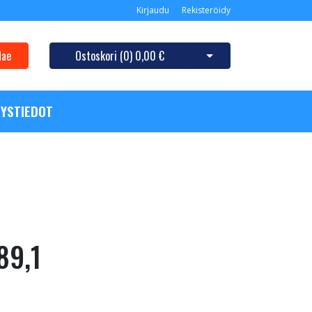
Kirjaudu
Rekisteröidy
Hae
Ostoskori (
0
)
0,00 €
Avaa ostoskori
YSTIEDOT
89,1