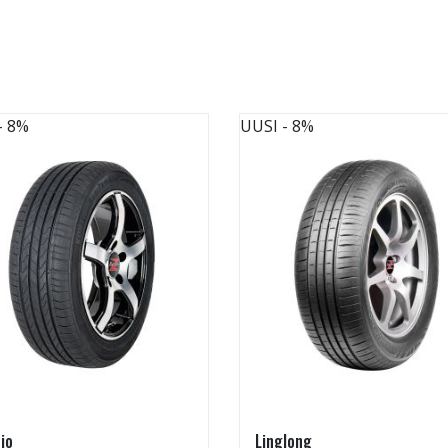
- 8%
UUSI
- 8%
io
Linglong