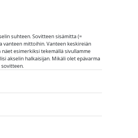
selin suhteen. Sovitteen sisämitta (=
 ja vanteen mittoihin. Vanteen keskireiän
an näet esimerkiksi tekemällä sivullamme
si akselin halkaisijan. Mikäli olet epävarma
 sovitteen.