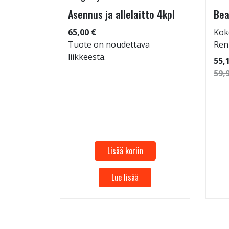
tu-
Asennus ja allelaitto 4kpl
Bea
65,00 €
Kok
Tuote on noudettava
Ren
liikkeestä.
 96
55,
59,
Lisää koriin
Lue lisää