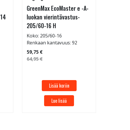
GreenMax EcoMaster e -A-
IcePaw 
-14
luokan vierintävastus-
Koko: 20
205/60-16 H
Renkaan 
114,95 €
Koko: 205/60-16
124,95 €
Renkaan kantavuus: 92
59,75 €
64,95 €
Lisää koriin
Lue lisää