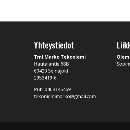
Yhteystiedot
Liik
Tmi Marko Tekoniemi
Olem
Hautalantie 68B
Sopi
60420 Seinäjoki
2953419-6
Puh. 0404145469
tekoniemimarko@gmail.com