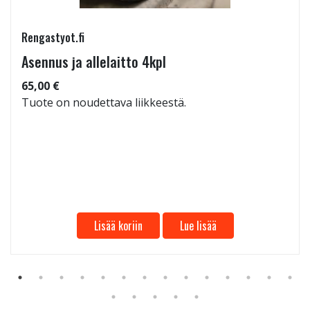
Rengastyot.fi
Asennus ja allelaitto 4kpl
65,00 €
Tuote on noudettava liikkeestä.
Lisää koriin
Lue lisää