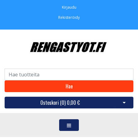
Kirjaudu
Rekisteröidy
Hae
Ostoskori (
0
)
0,00 €
Avaa os