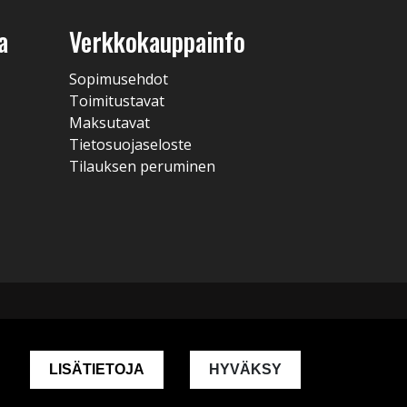
a
Verkkokauppainfo
Sopimusehdot
Toimitustavat
Maksutavat
Tietosuojaseloste
Tilauksen peruminen
LISÄTIETOJA
HYVÄKSY