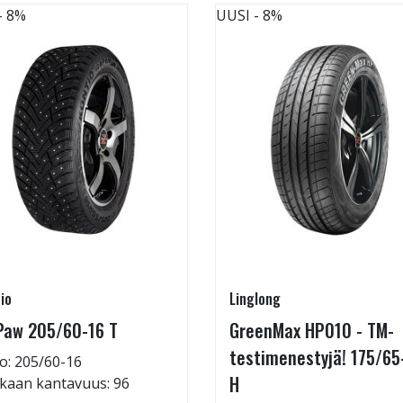
- 8%
UUSI
- 8%
io
Linglong
Paw 205/60-16 T
GreenMax HP010 - TM-
testimenestyjä! 175/65
o: 205/60-16
H
kaan kantavuus: 96