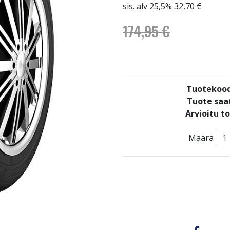
sis. alv 25,5% 32,70 €
174,95 €
Tuotekoo
Tuote saat
Arvioitu t
Määrä