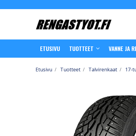
ETUSIVU
TUOTTEET
VANNE JA 
Etusivu
Tuotteet
Talvirenkaat
17-t