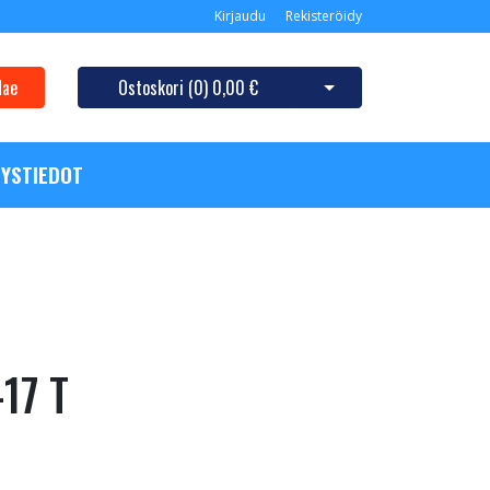
Kirjaudu
Rekisteröidy
Hae
Ostoskori (
0
)
0,00 €
Avaa ostoskori
YSTIEDOT
17 T