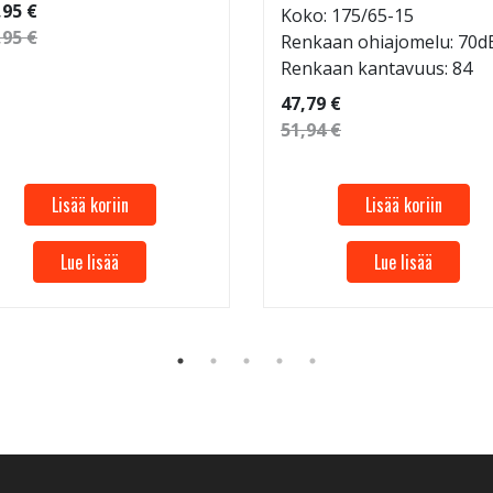
,95 €
Koko: 175/65-15
,95 €
Renkaan ohiajomelu: 70d
Renkaan kantavuus: 84
47,79 €
51,94 €
Lisää koriin
Lisää koriin
Lue lisää
Lue lisää