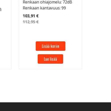
Renkaan ohiajomelu: 72dB
Koko: 20
Renkaan kantavuus: 99
B
Renkaan 
Renkaan 
103,91 €
112,95 €
53,32 €
57,96 €
Lisää koriin
Lue lisää