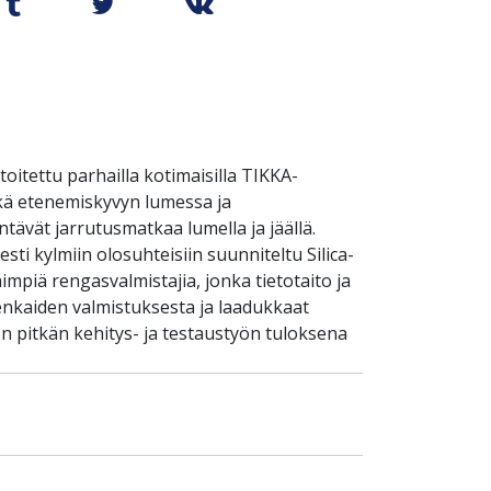
itettu parhailla kotimaisilla TIKKA-
ekä etenemiskyvyn lumessa ja
ntävät jarrutusmatkaa lumella ja jäällä.
sti kylmiin olosuhteisiin suunniteltu Silica-
mpiä rengasvalmistajia, jonka tietotaito ja
enkaiden valmistuksesta ja laadukkaat
 pitkän kehitys- ja testaustyön tuloksena