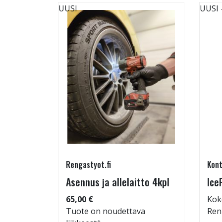
UUSI
UUSI
Rengastyot.fi
Kont
5/45-17
Asennus ja allelaitto 4kpl
Ice
65,00 €
Kok
Tuote on noudettava
Ren