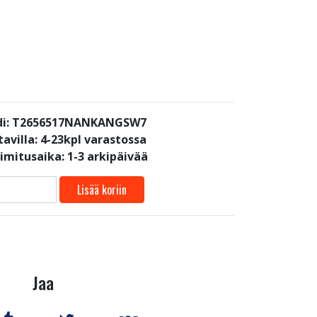
di: T2656517NANKANGSW7
avilla:
4-23kpl varastossa
oimitusaika: 1-3 arkipäivää
Lisää koriin
Jaa