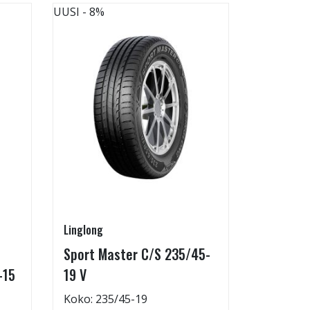
UUSI
- 8%
UUSI
- 8%
Linglong
Linglong
Sport Master C/S 235/45-
GreenMa
-15
19 V
testimen
H
Koko: 235/45-19