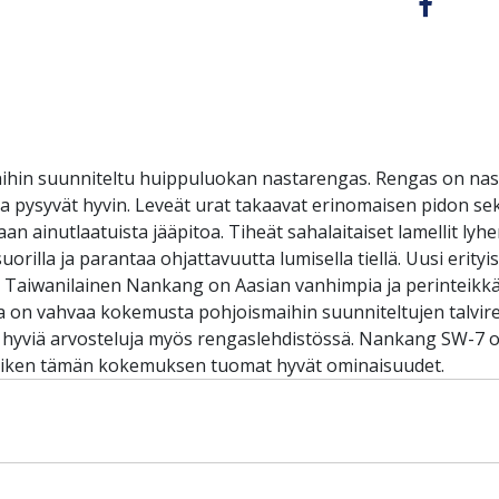
ihin suunniteltu huippuluokan nastarengas. Rengas on nasto
t ja pysyvät hyvin. Leveät urat takaavat erinomaisen pidon s
n ainutlaatuista jääpitoa. Tiheät sahalaitaiset lamellit lyhe
illa ja parantaa ohjattavuutta lumisella tiellä. Uusi erityise
. Taiwanilainen Nankang on Aasian vanhimpia ja perinteikkäi
a on vahvaa kokemusta pohjoismaihin suunniteltujen talvir
hyviä arvosteluja myös rengaslehdistössä. Nankang SW-7 on
 kaiken tämän kokemuksen tuomat hyvät ominaisuudet.