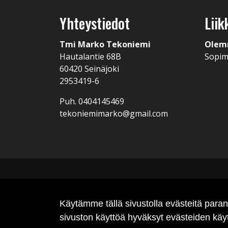
Yhteystiedot
Liik
Tmi Marko Tekoniemi
Olem
Hautalantie 68B
Sopi
60420 Seinäjoki
2953419-6
Puh. 0404145469
tekoniemimarko@gmail.com
Käytämme tällä sivustolla evästeitä par
sivuston käyttöä hyväksyt evästeiden käy