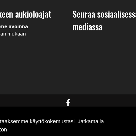
keen aukioloajat
Seuraa sosiaalisess
mediassa
me avoinna
man mukaan
antaaksemme käyttökokemustasi. Jatkamalla
tön