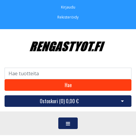
Kirjaudu
Rekisteröidy
Hae
Ostoskori (
0
)
0,00 €
Avaa os