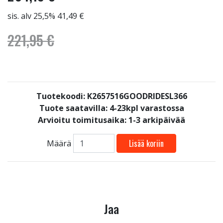
sis. alv 25,5% 41,49 €
221,95 €
Tuotekoodi: K2657516GOODRIDESL366
Tuote saatavilla:
4-23kpl varastossa
Arvioitu toimitusaika: 1-3 arkipäivää
Lisää koriin
Määrä
Jaa