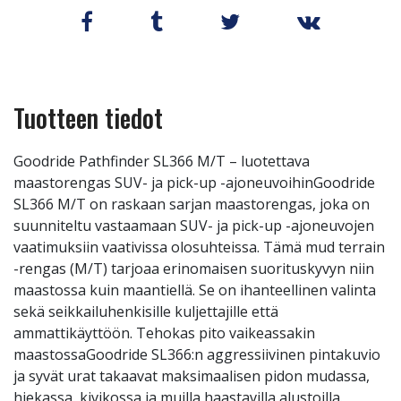
Tuotteen tiedot
Goodride Pathfinder SL366 M/T – luotettava
maastorengas SUV- ja pick-up -ajoneuvoihinGoodride
SL366 M/T on raskaan sarjan maastorengas, joka on
suunniteltu vastaamaan SUV- ja pick-up -ajoneuvojen
vaatimuksiin vaativissa olosuhteissa. Tämä mud terrain
-rengas (M/T) tarjoaa erinomaisen suorituskyvyn niin
maastossa kuin maantiellä. Se on ihanteellinen valinta
sekä seikkailuhenkisille kuljettajille että
ammattikäyttöön. Tehokas pito vaikeassakin
maastossaGoodride SL366:n aggressiivinen pintakuvio
ja syvät urat takaavat maksimaalisen pidon mudassa,
hiekassa, kivikossa ja muilla haastavilla alustoilla.