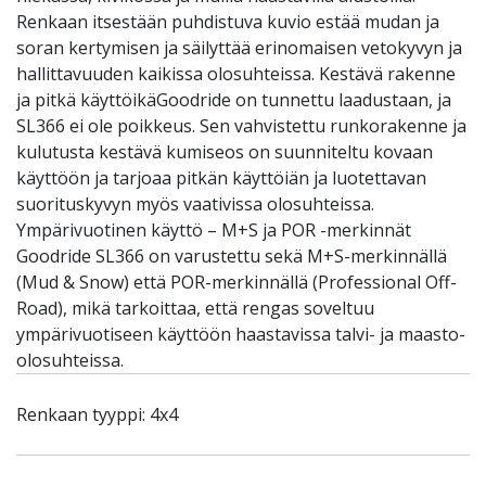
Renkaan itsestään puhdistuva kuvio estää mudan ja
soran kertymisen ja säilyttää erinomaisen vetokyvyn ja
hallittavuuden kaikissa olosuhteissa. Kestävä rakenne
ja pitkä käyttöikäGoodride on tunnettu laadustaan, ja
SL366 ei ole poikkeus. Sen vahvistettu runkorakenne ja
kulutusta kestävä kumiseos on suunniteltu kovaan
käyttöön ja tarjoaa pitkän käyttöiän ja luotettavan
suorituskyvyn myös vaativissa olosuhteissa.
Ympärivuotinen käyttö – M+S ja POR -merkinnät
Goodride SL366 on varustettu sekä M+S-merkinnällä
(Mud & Snow) että POR-merkinnällä (Professional Off-
Road), mikä tarkoittaa, että rengas soveltuu
ympärivuotiseen käyttöön haastavissa talvi- ja maasto-
olosuhteissa.
Renkaan tyyppi: 4x4