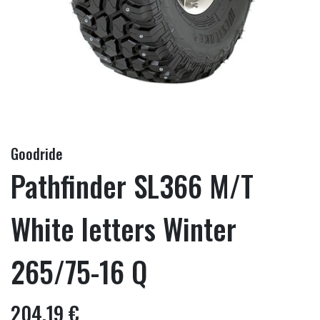
Goodride
Pathfinder SL366 M/T
White letters Winter
265/75-16 Q
204,19 €