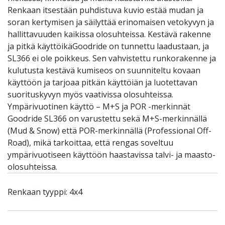
Renkaan itsestään puhdistuva kuvio estää mudan ja
soran kertymisen ja säilyttää erinomaisen vetokyvyn ja
hallittavuuden kaikissa olosuhteissa. Kestävä rakenne
ja pitkä käyttöikäGoodride on tunnettu laadustaan, ja
SL366 ei ole poikkeus. Sen vahvistettu runkorakenne ja
kulutusta kestävä kumiseos on suunniteltu kovaan
käyttöön ja tarjoaa pitkän käyttöiän ja luotettavan
suorituskyvyn myös vaativissa olosuhteissa.
Ympärivuotinen käyttö – M+S ja POR -merkinnät
Goodride SL366 on varustettu sekä M+S-merkinnällä
(Mud & Snow) että POR-merkinnällä (Professional Off-
Road), mikä tarkoittaa, että rengas soveltuu
ympärivuotiseen käyttöön haastavissa talvi- ja maasto-
olosuhteissa.
Renkaan tyyppi: 4x4