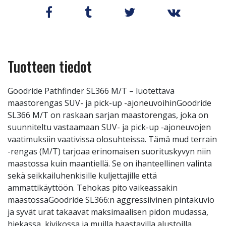
Tuotteen tiedot
Goodride Pathfinder SL366 M/T – luotettava
maastorengas SUV- ja pick-up -ajoneuvoihinGoodride
SL366 M/T on raskaan sarjan maastorengas, joka on
suunniteltu vastaamaan SUV- ja pick-up -ajoneuvojen
vaatimuksiin vaativissa olosuhteissa. Tämä mud terrain
-rengas (M/T) tarjoaa erinomaisen suorituskyvyn niin
maastossa kuin maantiellä. Se on ihanteellinen valinta
sekä seikkailuhenkisille kuljettajille että
ammattikäyttöön. Tehokas pito vaikeassakin
maastossaGoodride SL366:n aggressiivinen pintakuvio
ja syvät urat takaavat maksimaalisen pidon mudassa,
hiekassa, kivikossa ja muilla haastavilla alustoilla.