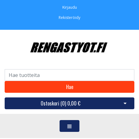
Kirjaudu
Rekisteröidy
Hae
Ostoskori (
0
)
0,00 €
Avaa os