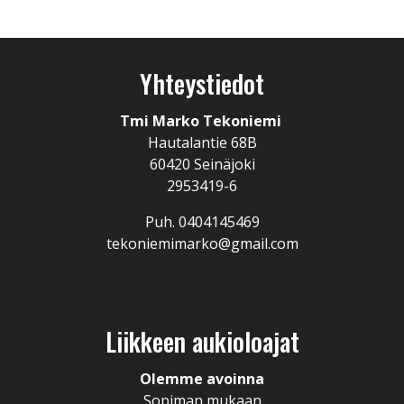
Yhteystiedot
Tmi Marko Tekoniemi
Hautalantie 68B
60420 Seinäjoki
2953419-6
Puh. 0404145469
tekoniemimarko@gmail.com
Liikkeen aukioloajat
Olemme avoinna
Sopiman mukaan