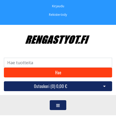
Kirjaudu
Rekisteröidy
Hae
Ostoskori (
0
)
0,00 €
Avaa os