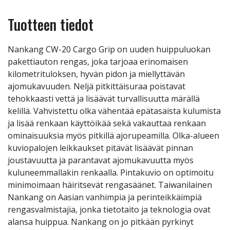
Tuotteen tiedot
Nankang CW-20 Cargo Grip on uuden huippuluokan
pakettiauton rengas, joka tarjoaa erinomaisen
kilometrituloksen, hyvän pidon ja miellyttävän
ajomukavuuden. Neljä pitkittäisuraa poistavat
tehokkaasti vettä ja lisäävät turvallisuutta märällä
kelillä. Vahvistettu olka vähentää epätasaista kulumista
ja lisää renkaan käyttöikää sekä vakauttaa renkaan
ominaisuuksia myös pitkillä ajorupeamilla. Olka-alueen
kuviopalojen leikkaukset pitävät lisäävät pinnan
joustavuutta ja parantavat ajomukavuutta myös
kuluneemmallakin renkaalla. Pintakuvio on optimoitu
minimoimaan häiritsevät rengasäänet. Taiwanilainen
Nankang on Aasian vanhimpia ja perinteikkäimpiä
rengasvalmistajia, jonka tietotaito ja teknologia ovat
alansa huippua. Nankang on jo pitkään pyrkinyt