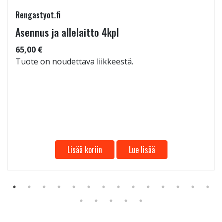
Rengastyot.fi
Asennus ja allelaitto 4kpl
65,00 €
Tuote on noudettava liikkeestä.
Lisää koriin
Lue lisää