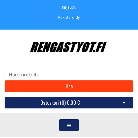
Kirjaudu
Rekisteröidy
Hae
Ostoskori (
0
)
0,00 €
Avaa os