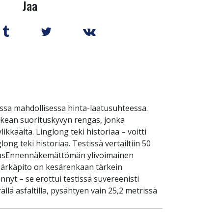
Jaa
ssa mahdollisessa hinta-laatusuhteessa.
rkean suorituskyvyn rengas, jonka
käältä. Linglong teki historiaa – voitti
ong teki historiaa. Testissä vertailtiin 50
rengasEnnennäkemättömän ylivoimainen
 Märkäpito on kesärenkaan tärkein
nnyt – se erottui testissä suvereenisti
lä asfaltilla, pysähtyen vain 25,2 metrissä