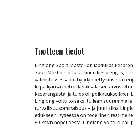
Tuotteen tiedot
Linglong Sport Master on laadukas kesäreng
SportMaster on turvallinen kesärengas, joh
valmistuksessa on hyödynnetty uusinta renga
kilpailijansa metreilläSaksalaisen arvostetun
kesärengasta, ja tulos oli poikkeukselline
Linglong voitti toiseksi tulleen suuremmal
turvallisuusominaisuus – ja juuri siinä Lingl
edukseen. Kyseessä on todellinen testimenes
80 km/h nopeudesta. Linglong voitti kilpaili