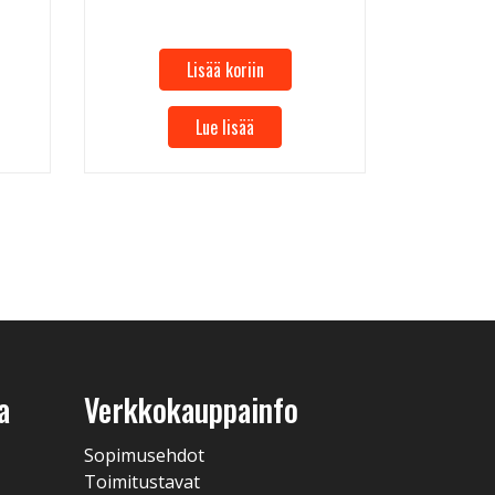
Lisää koriin
Lue lisää
a
Verkkokauppainfo
Sopimusehdot
Toimitustavat