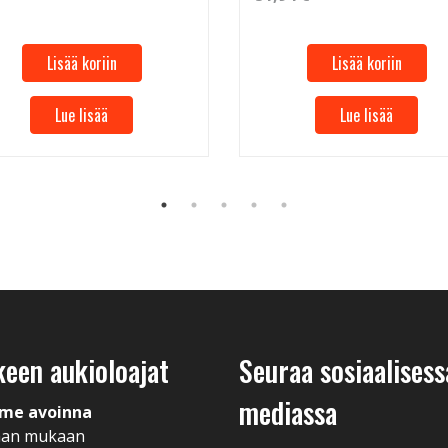
Lisää koriin
Lisää koriin
Lue lisää
Lue lisää
keen aukioloajat
Seuraa sosiaalisess
mediassa
me avoinna
man mukaan