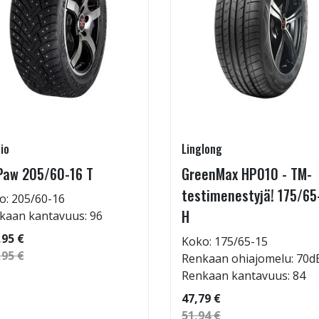
io
Linglong
Paw 205/60-16 T
GreenMax HP010 - TM-
testimenestyjä! 175/65
o: 205/60-16
H
kaan kantavuus: 96
,95 €
Koko: 175/65-15
,95 €
Renkaan ohiajomelu: 70d
Renkaan kantavuus: 84
47,79 €
51,94 €