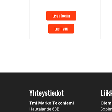
Lisää koriin
Lue lisää
Yhteystiedot
Liik
Tmi Marko Tekoniemi
Olem
Hautalantie 68B
Sopi