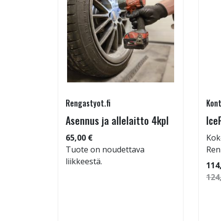
Rengastyot.fi
Kont
5/45-17
Asennus ja allelaitto 4kpl
Ice
65,00 €
Kok
Tuote on noudettava
Ren
liikkeestä.
: 72dB
114
 94
124