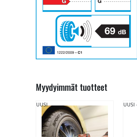
Myydyimmät tuotteet
UUSI
UUSI