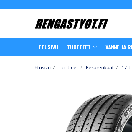
ETUSIVU
TUOTTEET
VANNE JA 
Etusivu
Tuotteet
Kesärenkaat
17-t