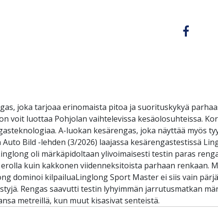
as, joka tarjoaa erinomaista pitoa ja suorituskykyä parhaa
on voit luottaa Pohjolan vaihtelevissa kesäolosuhteissa. Ko
steknologiaa. A-luokan kesärengas, joka näyttää myös tyylik
 Auto Bild -lehden (3/2026) laajassa kesärengastestissä Lingl
n:Linglong oli märkäpidoltaan ylivoimaisesti testin paras 
la erolla kuin kakkonen viidenneksitoista parhaan renkaan.
ong dominoi kilpailuaLinglong Sport Master ei siis vain pärjä
tyjä. Rengas saavutti testin lyhyimmän jarrutusmatkan märäl
jansa metreillä, kun muut kisasivat senteistä.