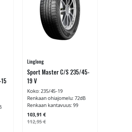
Linglong
Linglong
Sport Master C/S 235/45-
GreenMa
-15
19 V
testimen
H
Koko: 235/45-19
Renkaan ohiajomelu: 72dB
Koko: 20
Renkaan kantavuus: 99
B
Renkaan 
Renkaan 
103,91 €
112,95 €
53,32 €
57,96 €