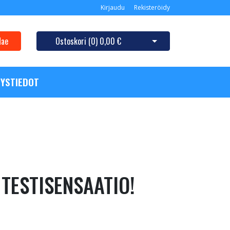
Kirjaudu
Rekisteröidy
Hae
Ostoskori (
0
)
0,00 €
Avaa ostoskori
YSTIEDOT
 TESTISENSAATIO!