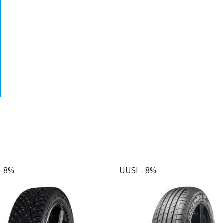
- 8%
UUSI
- 8%