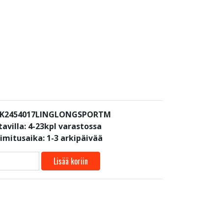
: K2454017LINGLONGSPORTM
avilla:
4-23kpl varastossa
oimitusaika: 1-3 arkipäivää
Lisää koriin