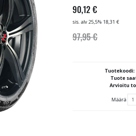
90,12 €
sis. alv 25,5% 18,31 €
97,95 €
Tuotekoodi
Tuote saat
Arvioitu t
Määrä