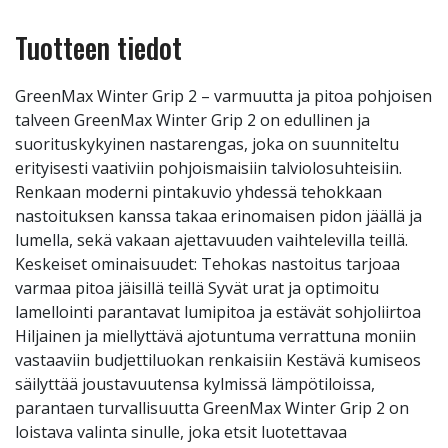
Tuotteen tiedot
GreenMax Winter Grip 2 – varmuutta ja pitoa pohjoisen
talveen GreenMax Winter Grip 2 on edullinen ja
suorituskykyinen nastarengas, joka on suunniteltu
erityisesti vaativiin pohjoismaisiin talviolosuhteisiin.
Renkaan moderni pintakuvio yhdessä tehokkaan
nastoituksen kanssa takaa erinomaisen pidon jäällä ja
lumella, sekä vakaan ajettavuuden vaihtelevilla teillä.
Keskeiset ominaisuudet: Tehokas nastoitus tarjoaa
varmaa pitoa jäisillä teillä Syvät urat ja optimoitu
lamellointi parantavat lumipitoa ja estävät sohjoliirtoa
Hiljainen ja miellyttävä ajotuntuma verrattuna moniin
vastaaviin budjettiluokan renkaisiin Kestävä kumiseos
säilyttää joustavuutensa kylmissä lämpötiloissa,
parantaen turvallisuutta GreenMax Winter Grip 2 on
loistava valinta sinulle, joka etsit luotettavaa