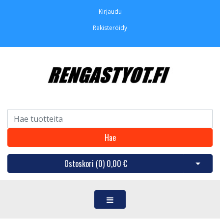
Kirjaudu
Rekisteröidy
Hae
Ostoskori (
0
)
0,00 €
Avaa os