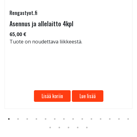
Rengastyot.fi
Asennus ja allelaitto 4kpl
65,00 €
Tuote on noudettava liikkeestä.
Lisää koriin
Lue lisää