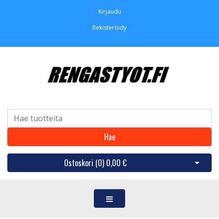
Kirjaudu
Rekisteröidy
Hae
Ostoskori (
0
)
0,00 €
Avaa os