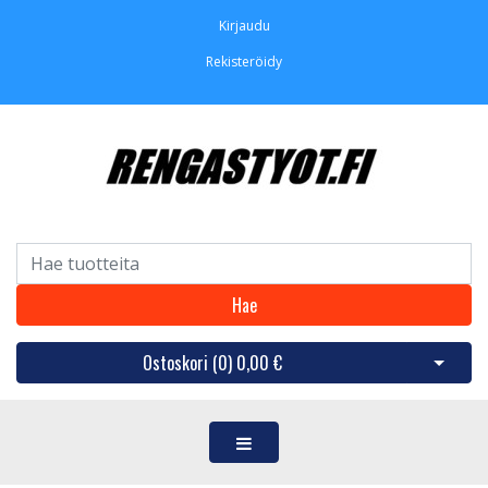
Kirjaudu
Rekisteröidy
Hae
Ostoskori (
0
)
0,00 €
Avaa os