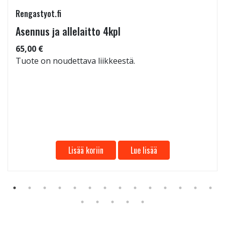
Rengastyot.fi
Asennus ja allelaitto 4kpl
65,00 €
Tuote on noudettava liikkeestä.
Lisää koriin
Lue lisää