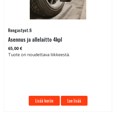
Rengastyot.fi
Asennus ja allelaitto 4kpl
65,00 €
Tuote on noudettava liikkeestä.
Lisää koriin
Lue lisää