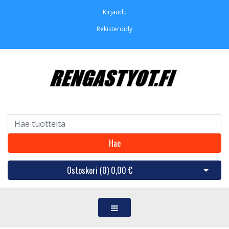
Kirjaudu
Rekisteröidy
Hae
Ostoskori (
0
)
0,00 €
Avaa os