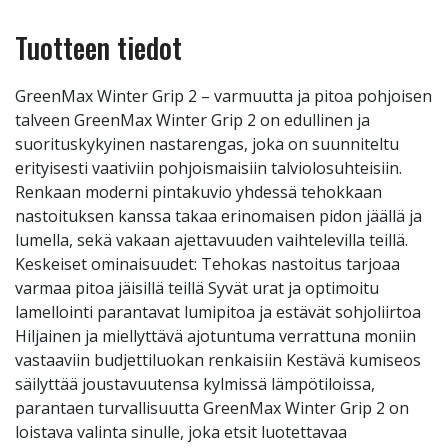
Tuotteen tiedot
GreenMax Winter Grip 2 – varmuutta ja pitoa pohjoisen
talveen GreenMax Winter Grip 2 on edullinen ja
suorituskykyinen nastarengas, joka on suunniteltu
erityisesti vaativiin pohjoismaisiin talviolosuhteisiin.
Renkaan moderni pintakuvio yhdessä tehokkaan
nastoituksen kanssa takaa erinomaisen pidon jäällä ja
lumella, sekä vakaan ajettavuuden vaihtelevilla teillä.
Keskeiset ominaisuudet: Tehokas nastoitus tarjoaa
varmaa pitoa jäisillä teillä Syvät urat ja optimoitu
lamellointi parantavat lumipitoa ja estävät sohjoliirtoa
Hiljainen ja miellyttävä ajotuntuma verrattuna moniin
vastaaviin budjettiluokan renkaisiin Kestävä kumiseos
säilyttää joustavuutensa kylmissä lämpötiloissa,
parantaen turvallisuutta GreenMax Winter Grip 2 on
loistava valinta sinulle, joka etsit luotettavaa