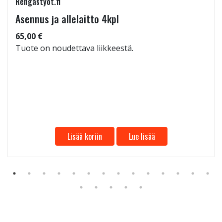
Rengastyot.fi
Asennus ja allelaitto 4kpl
65,00 €
Tuote on noudettava liikkeestä.
Lisää koriin
Lue lisää