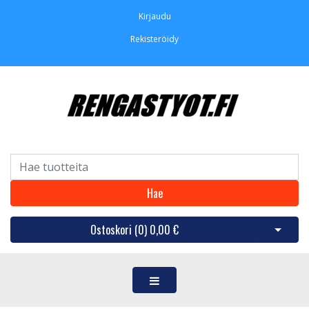
Kirjaudu
Rekisteröidy
Hae
Ostoskori (
0
)
0,00 €
Avaa os