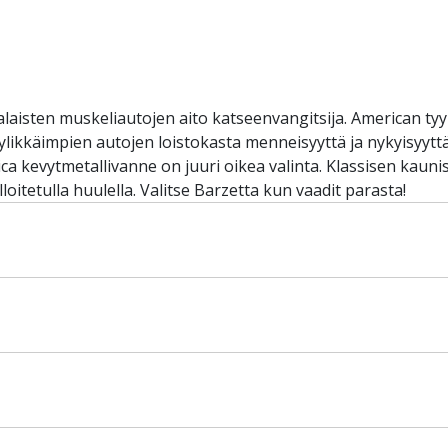
aisten muskeliautojen aito katseenvangitsija. American tyyl
likkäimpien autojen loistokasta menneisyyttä ja nykyisyyttä
erica kevytmetallivanne on juuri oikea valinta. Klassisen ka
lloitetulla huulella. Valitse Barzetta kun vaadit parasta!