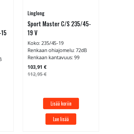
Linglong
Linglong
Sport Master C/S 235/45-
GreenMa
-15
19 V
testimen
H
Koko: 235/45-19
Renkaan ohiajomelu: 72dB
Koko: 20
Renkaan kantavuus: 99
B
Renkaan 
Renkaan 
103,91 €
112,95 €
53,32 €
57,96 €
Lisää koriin
Lue lisää