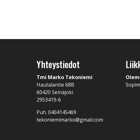
Yhteystiedot
Liik
Tmi Marko Tekoniemi
Olem
Hautalantie 68B
Sopi
60420 Seinäjoki
2953419-6
Puh. 0404145469
tekoniemimarko@gmail.com