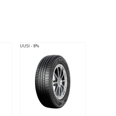
UUSI
- 8%
UUSI
- 8%