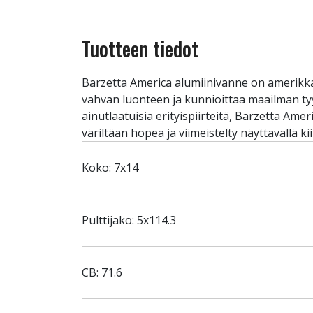
Tuotteen tiedot
Barzetta America alumiinivanne on amerikkal
vahvan luonteen ja kunnioittaa maailman tyy
ainutlaatuisia erityispiirteitä, Barzetta Am
väriltään hopea ja viimeistelty näyttävällä kii
Koko: 7x14
Pulttijako: 5x114.3
CB: 71.6