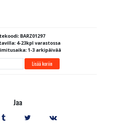
tekoodi: BARZ01297
avilla:
4-23kpl varastossa
oimitusaika: 1-3 arkipäivää
Lisää koriin
Jaa