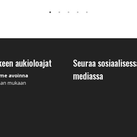
keen aukioloajat
Seuraa sosiaalisess
mediassa
me avoinna
man mukaan