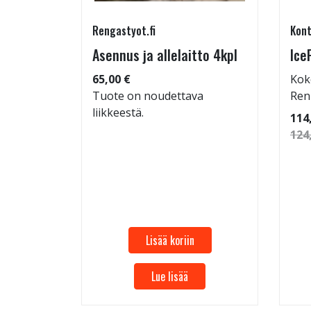
Rengastyot.fi
Kont
95/60-
Asennus ja allelaitto 4kpl
Ice
65,00 €
Kok
Tuote on noudettava
Ren
liikkeestä.
 92
114
124
Lisää koriin
Lue lisää