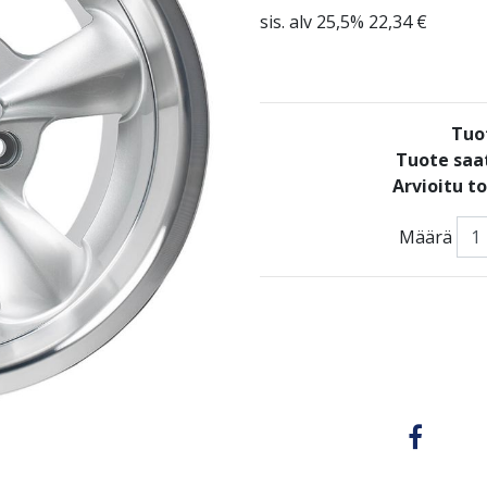
sis. alv 25,5% 22,34 €
Tuo
Tuote saat
Arvioitu t
Määrä