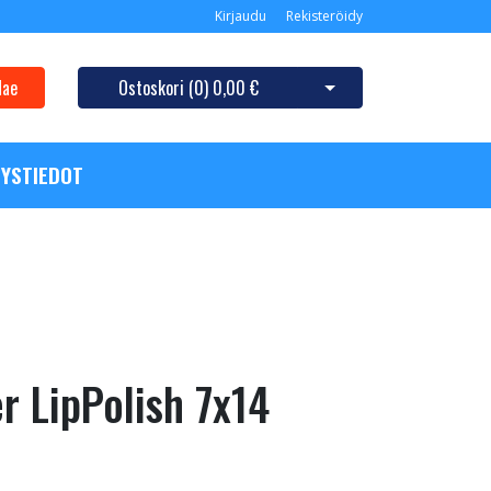
Kirjaudu
Rekisteröidy
Hae
Ostoskori (
0
)
0,00 €
Avaa ostoskori
YSTIEDOT
r LipPolish 7x14