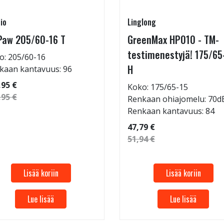
io
Linglong
Paw 205/60-16 T
GreenMax HP010 - TM-
testimenestyjä! 175/65
o: 205/60-16
H
kaan kantavuus: 96
,95 €
Koko: 175/65-15
,95 €
Renkaan ohiajomelu: 70d
Renkaan kantavuus: 84
47,79 €
51,94 €
Lisää koriin
Lisää koriin
Lue lisää
Lue lisää