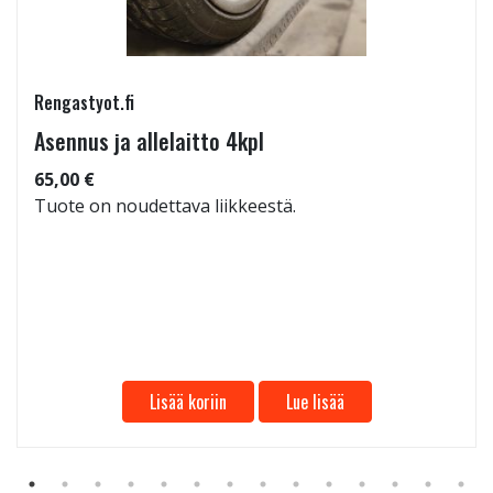
Rengastyot.fi
Asennus ja allelaitto 4kpl
65,00 €
Tuote on noudettava liikkeestä.
Lisää koriin
Lue lisää