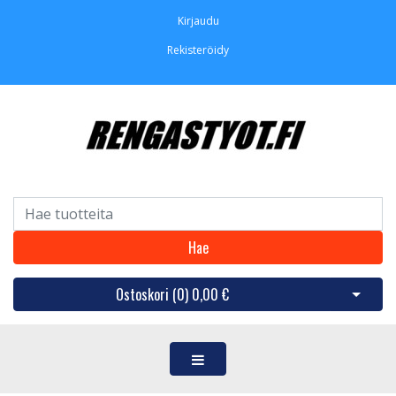
Kirjaudu
Rekisteröidy
Hae
Ostoskori (
0
)
0,00 €
Avaa os