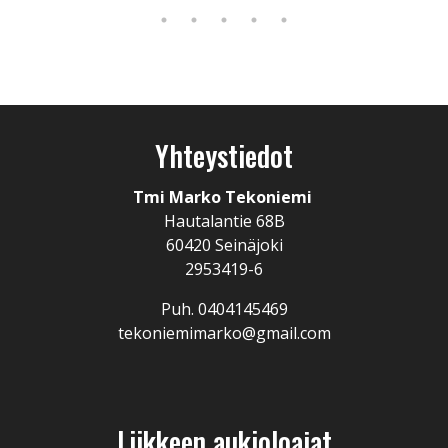
Yhteystiedot
Tmi Marko Tekoniemi
Hautalantie 68B
60420 Seinäjoki
2953419-6
Puh. 0404145469
tekoniemimarko@gmail.com
Liikkeen aukioloajat