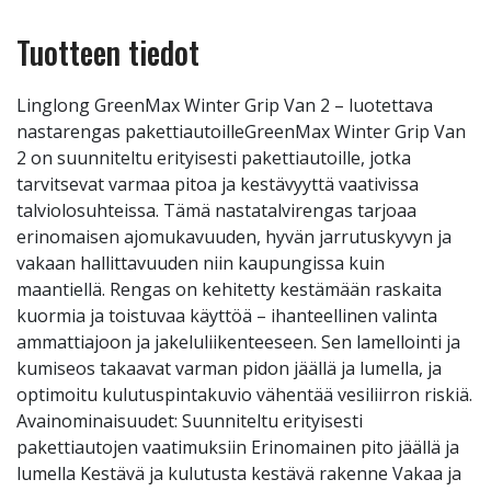
Tuotteen tiedot
Linglong GreenMax Winter Grip Van 2 – luotettava
nastarengas pakettiautoilleGreenMax Winter Grip Van
2 on suunniteltu erityisesti pakettiautoille, jotka
tarvitsevat varmaa pitoa ja kestävyyttä vaativissa
talviolosuhteissa. Tämä nastatalvirengas tarjoaa
erinomaisen ajomukavuuden, hyvän jarrutuskyvyn ja
vakaan hallittavuuden niin kaupungissa kuin
maantiellä. Rengas on kehitetty kestämään raskaita
kuormia ja toistuvaa käyttöä – ihanteellinen valinta
ammattiajoon ja jakeluliikenteeseen. Sen lamellointi ja
kumiseos takaavat varman pidon jäällä ja lumella, ja
optimoitu kulutuspintakuvio vähentää vesiliirron riskiä.
Avainominaisuudet: Suunniteltu erityisesti
pakettiautojen vaatimuksiin Erinomainen pito jäällä ja
lumella Kestävä ja kulutusta kestävä rakenne Vakaa ja