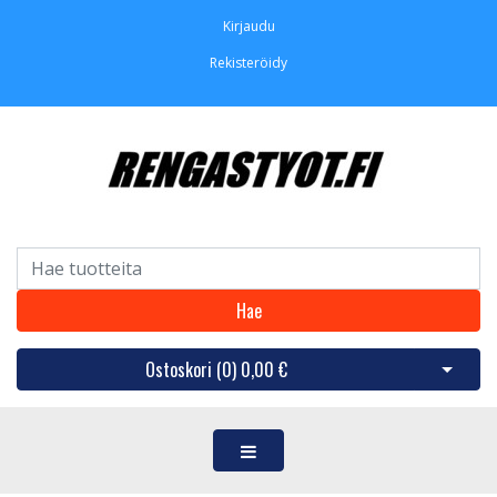
Kirjaudu
Rekisteröidy
Hae
Ostoskori (
0
)
0,00 €
Avaa os