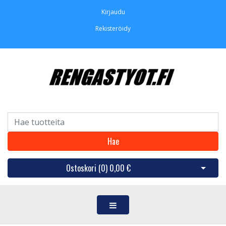
Kirjaudu
Rekisteröidy
Hae
Ostoskori (
0
)
0,00 €
Avaa os