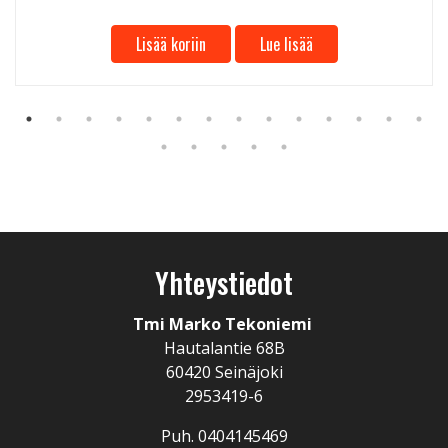
Lisää koriin
Lue lisää
Yhteystiedot
Tmi Marko Tekoniemi
Hautalantie 68B
60420 Seinäjoki
2953419-6
Puh. 0404145469