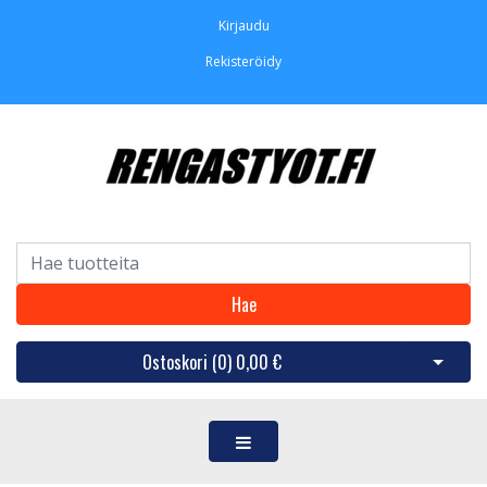
Kirjaudu
Rekisteröidy
Hae
Ostoskori (
0
)
0,00 €
Avaa os