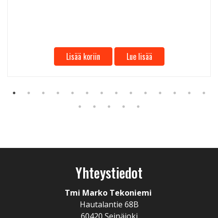
Lisää koriin
Lue lisää
Yhteystiedot
Tmi Marko Tekoniemi
Hautalantie 68B
60420 Seinäjoki