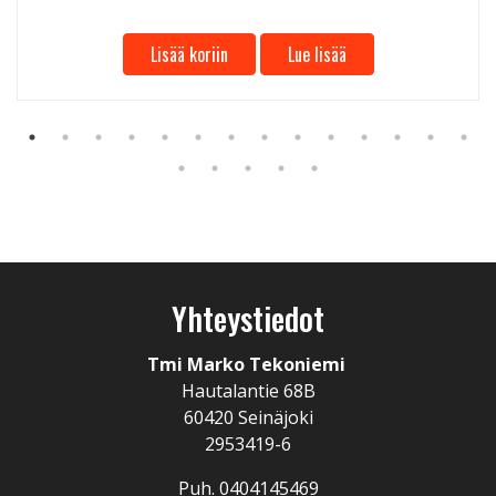
Lisää koriin
Lue lisää
Yhteystiedot
Tmi Marko Tekoniemi
Hautalantie 68B
60420 Seinäjoki
2953419-6
Puh. 0404145469