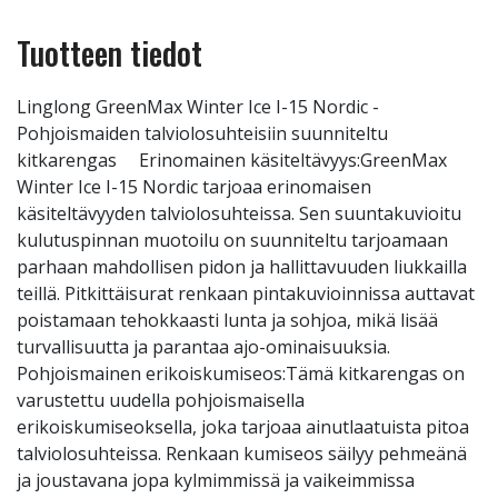
Tuotteen tiedot
Linglong GreenMax Winter Ice I-15 Nordic -
Pohjoismaiden talviolosuhteisiin suunniteltu
kitkarengas Erinomainen käsiteltävyys:GreenMax
Winter Ice I-15 Nordic tarjoaa erinomaisen
käsiteltävyyden talviolosuhteissa. Sen suuntakuvioitu
kulutuspinnan muotoilu on suunniteltu tarjoamaan
parhaan mahdollisen pidon ja hallittavuuden liukkailla
teillä. Pitkittäisurat renkaan pintakuvioinnissa auttavat
poistamaan tehokkaasti lunta ja sohjoa, mikä lisää
turvallisuutta ja parantaa ajo-ominaisuuksia.
Pohjoismainen erikoiskumiseos:Tämä kitkarengas on
varustettu uudella pohjoismaisella
erikoiskumiseoksella, joka tarjoaa ainutlaatuista pitoa
talviolosuhteissa. Renkaan kumiseos säilyy pehmeänä
ja joustavana jopa kylmimmissä ja vaikeimmissa