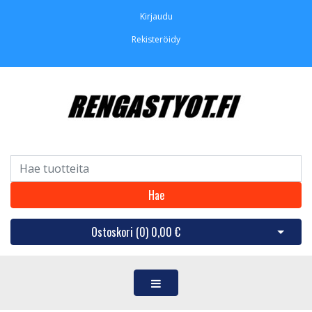
Kirjaudu
Rekisteröidy
Hae
Ostoskori (
0
)
0,00 €
Avaa os