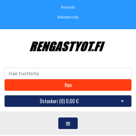
Kirjaudu
Rekisteröidy
Hae
Ostoskori (
0
)
0,00 €
Avaa os