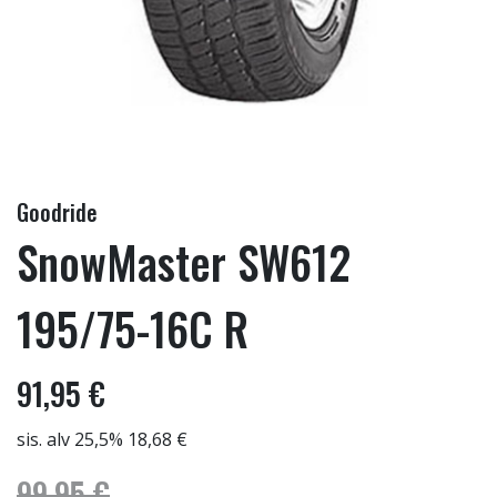
Goodride
SnowMaster SW612
195/75-16C R
91,95 €
sis. alv 25,5% 18,68 €
99,95 €