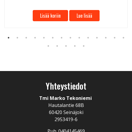
Lisää koriin
Lue lisää
Yhteystiedot
Tmi Marko Tekoniemi
Hautalantie 68B
60420 Seinäjoki
2953419-6
Puh. 0404145469