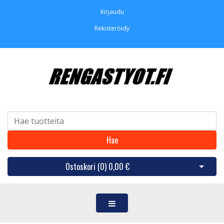
Kirjaudu
Rekisteröidy
Hae
Ostoskori (
0
)
0,00 €
Avaa os