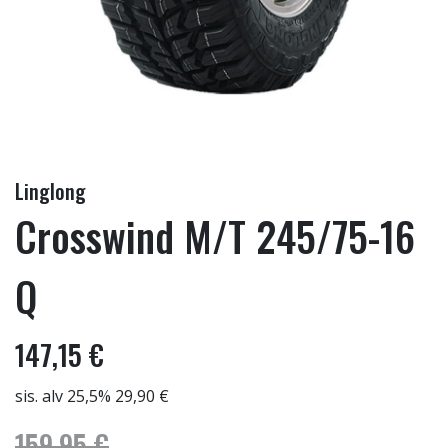
Linglong
Crosswind M/T 245/75-16
Q
147,15 €
sis. alv 25,5% 29,90 €
159,95 €